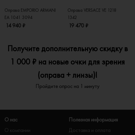
Оправа EMPORIO ARMANI
Оправа VERSACE VE 1218
Оп
EA 1041 3094
1342
2
14 940 ₽
19 470 ₽
1
Получите дополнительную скидку в
1 000 ₽ на новые очки для зрения
(оправа + линзы)!
Пройдите опрос на 1 минуту
О нас
Полезная информация
О компании
Доставка и оплата