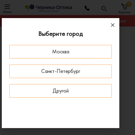
0
Меню
Корзина
Гарантируем лучшую цену на любую оправу в Москве
Выберите город
Главная
Оправы для очков
Оправа Karl Lagerfeld KL 6190 001
Москва
ДОСТАВКА 1-4 ДНЯ
Санкт-Петербург
Другой