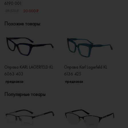
6190 001
20 000 ₽
28 570 ₽
Похожие товары:
Оправа KARL LAGERFELD KL
Оправа Karl Lagerfeld KL
Оп
6063 403
6136 425
0
предзаказ
предзаказ
п
Популярные товары