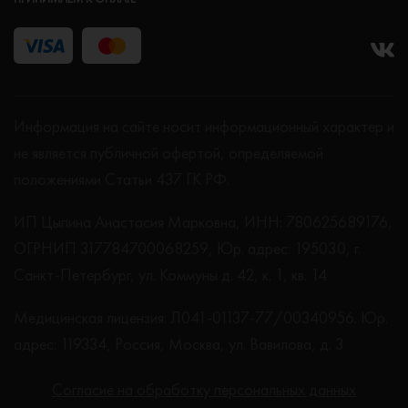
Информация на сайте носит информационный характер и
не является публичной офертой, определяемой
положениями Статьи 437 ГК РФ.
ИП Цыпина Анастасия Марковна, ИНН: 780625689176,
ОГРНИП 317784700068259, Юр. адрес: 195030, г.
Санкт-Петербург, ул. Коммуны д. 42, к. 1, кв. 14
Медицинская лицензия: Л041-01137-77/00340956. Юр.
адрес: 119334, Россия, Москва, ул. Вавилова, д. 3
Согласие на обработку персональных данных