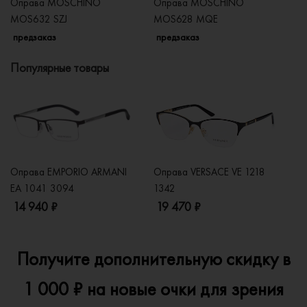
Оправа MOSCHINO
Оправа MOSCHINO
О
MOS632 SZJ
MOS628 MQE
M
предзаказ
предзаказ
п
Популярные товары
Оправа EMPORIO ARMANI
Оправа VERSACE VE 1218
Оп
EA 1041 3094
1342
2
14 940 ₽
19 470 ₽
1
Получите дополнительную скидку в
1 000 ₽ на новые очки для зрения