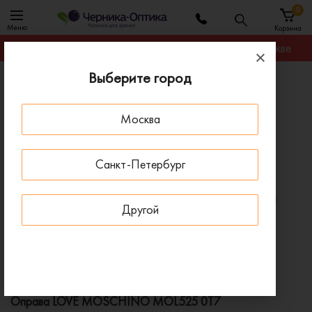
0
Меню
Корзина
Гарантируем лучшую цену на любую оправу в Москве
Выберите город
Главная
Оправы для очков
Оправа LOVE MOSCHINO MOL525 0T7
Москва
ПОД ЗАКАЗ
Санкт-Петербург
Другой
Оправа LOVE MOSCHINO MOL525 0T7