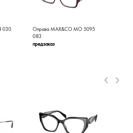
 030
Оправа MAX&CO MO 5095
Оп
083
09
предзаказ
пре