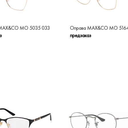
 MAX&CO MO 5035 033
Оправа MAX&CO MO 5164
з
предзаказ