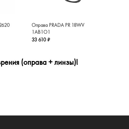
 2620
Оправа PRADA PR 18WV
Оп
1AB1O1
1A
33 610 ₽
32
рения (оправа + линзы)!