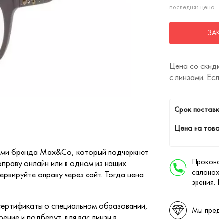
последняя цена
ЗА
Цена со скидк
с линзами. Ес
Cрок поставк
Цена на това
гими бренда Max&Co, который подчеркнет
Проконс
праву онлайн или в одном из наших
салонах
ервируйте оправу через сайт. Тогда цена
зрения.
ертификаты о специальном образовании,
Мы пред
ение и подберут для вас линзы в