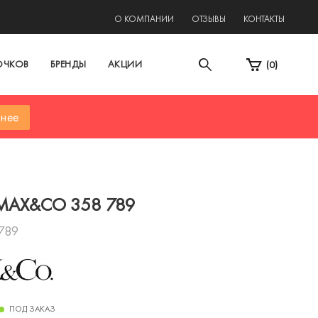
2
О КОМПАНИИ
ОТЗЫВЫ
КОНТАКТЫ
ОЧКОВ
БРЕНДЫ
АКЦИИ
(
0
)
нее
MAX&CO 358 789
789
ПОД ЗАКАЗ