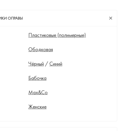
ИКИ ОПРАВЫ
Пластиковые (полимерные)
Ободковая
Чёрный
/
Синий
Бабочка
Max&Co
Женские