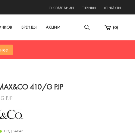
2
О КОМПАНИИ
ОТЗЫВЫ
КОНТАКТЫ
ОЧКОВ
БРЕНДЫ
АКЦИИ
(
0
)
нее
MAX&CO 410/G PJP
G PJP
ПОД ЗАКАЗ