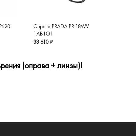
 2620
Оправа PRADA PR 18WV
Оп
1AB1O1
1A
33 610 ₽
32
рения (оправа + линзы)!