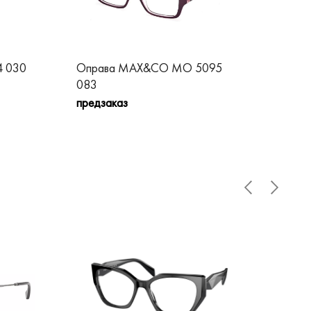
 030
Оправа MAX&CO MO 5095
Оп
083
09
предзаказ
пре