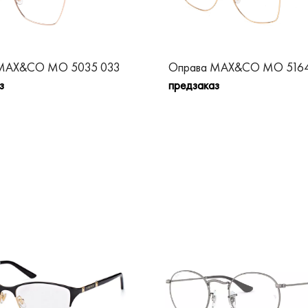
 MAX&CO MO 5035 033
Оправа MAX&CO MO 5164
з
предзаказ