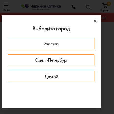
0
Меню
Корзина
Гарантируем лучшую цену на любую оправу в Москве
Выберите город
Главная
Оправы для очков
Оправа MAX&CO MO 5143 55A
Москва
- 30 % ДО 15 АВГУСТА
Санкт-Петербург
Другой