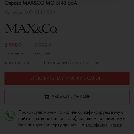
Оправа MAX&CO MO 5143 55A
Артикул:
MO 5143 55A
6 990
₽
9 990
₽
со скидкой
в салоне
В НАЛИЧИИ
В ОГРАНИЧЕННОМ КОЛИЧЕСТВЕ
ОТЛОЖИТЬ НА ПРИМЕРКУ В САЛОНЕ
ЗАКАЗАТЬ ОНЛАЙН
Проконсультируем по наличию, зафиксируем цену с
сайта (в салонах цена выше), запишем на примерку и
бесплатную проверку зрения. По
телефону
и в
чате