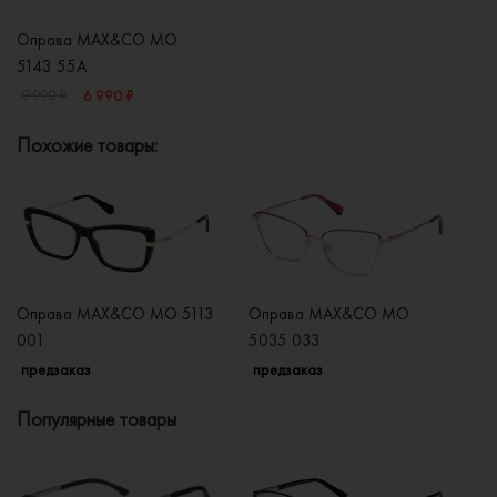
Оправа MAX&CO MO
5143 55A
6 990 ₽
9 990 ₽
Похожие товары:
Оправа MAX&CO MO 5113
Оправа MAX&CO MO
О
001
5035 033
5
предзаказ
предзаказ
п
Популярные товары