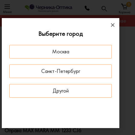
0
Меню
Корзина
Гарантируем лучшую цену на любую оправу в Москве
Выберите город
Главная
Оправы для очков
Оправа MAX MARA MM 1233 CJ6
Москва
ПОД ЗАКАЗ
Санкт-Петербург
Другой
Оправа MAX MARA MM 1233 CJ6