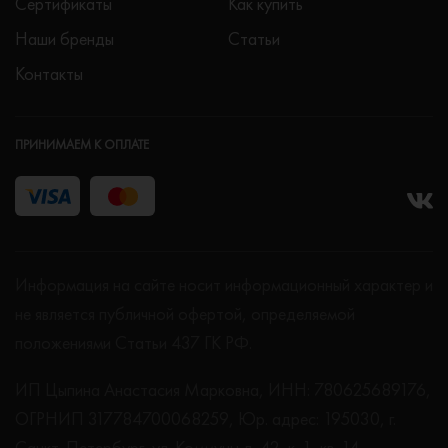
Сертификаты
Как купить
Наши бренды
Статьи
Контакты
ПРИНИМАЕМ К ОПЛАТЕ
Информация на сайте носит информационный характер и
не является публичной офертой, определяемой
положениями Статьи 437 ГК РФ.
ИП Цыпина Анастасия Марковна, ИНН: 780625689176,
ОГРНИП 317784700068259, Юр. адрес: 195030, г.
Санкт-Петербург, ул. Коммуны д. 42, к. 1, кв. 14