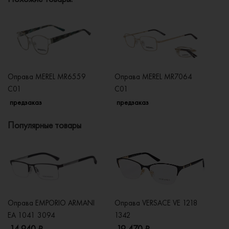
Оправа MEREL MR6559
Оправа MEREL MR7064
О
C01
C01
C
предзаказ
предзаказ
п
Популярные товары
Оправа EMPORIO ARMANI
Оправа VERSACE VE 1218
Оп
EA 1041 3094
1342
2
14 940 ₽
19 470 ₽
1