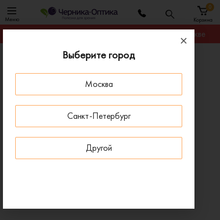
0
Меню
Корзина
Гарантируем лучшую цену на любую оправу в Москве
Выберите город
Главная
Оправы для очков
Оправа MEREL MR6577 C01
Москва
- 30 % ДО 15 АВГУСТА
Санкт-Петербург
Другой