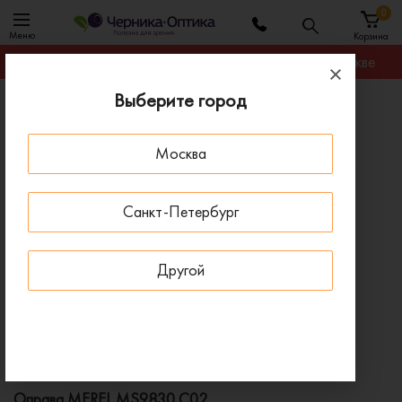
0
Меню
Корзина
Гарантируем лучшую цену на любую оправу в Москве
Выберите город
Главная
Оправы для очков
Оправа MEREL MS9830 C02
Москва
- 30 % ДО 15 АВГУСТА
Санкт-Петербург
Другой
Оправа MEREL MS9830 C02