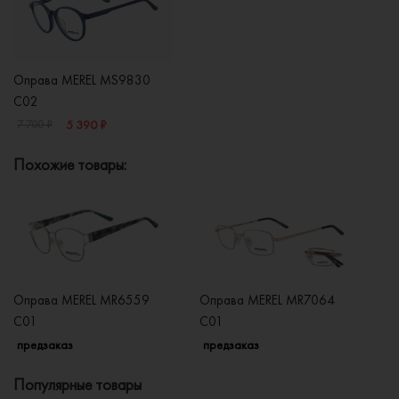
Оправа MEREL MS9830
C02
5 390 ₽
7 700 ₽
Похожие товары:
Оправа MEREL MR6559
Оправа MEREL MR7064
О
C01
C01
C
предзаказ
предзаказ
п
Популярные товары