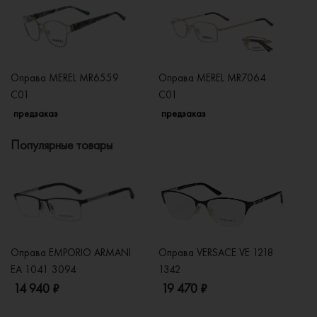
Оправа MEREL MR6559
Оправа MEREL MR7064
О
C01
C01
C
предзаказ
предзаказ
п
Популярные товары
Оправа EMPORIO ARMANI
Оправа VERSACE VE 1218
Оп
EA 1041 3094
1342
2
14 940 ₽
19 470 ₽
1