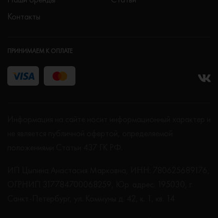
Контакты
ПРИНИМАЕМ К ОПЛАТЕ
Информация на сайте носит информационный характер и
не является публичной офертой, определяемой
положениями Статьи 437 ГК РФ.
ИП Цыпина Анастасия Марковна, ИНН: 780625689176,
ОГРНИП 317784700068259, Юр. адрес: 195030, г.
Санкт-Петербург, ул. Коммуны д. 42, к. 1, кв. 14