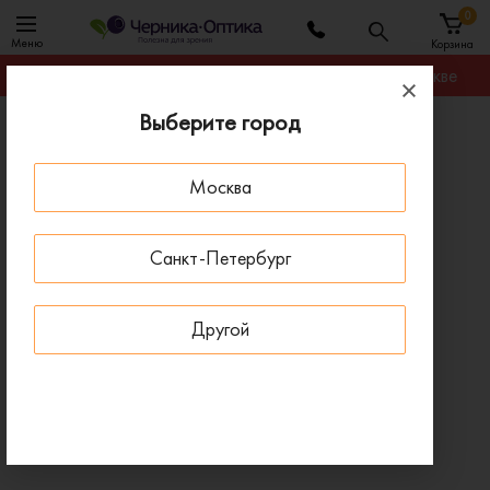
0
Меню
Корзина
Гарантируем лучшую цену на любую оправу в Москве
Выберите город
Главная
Оправы для очков
Оправа MEREL QQ7067 C01
Москва
ПОД ЗАКАЗ
Санкт-Петербург
Другой