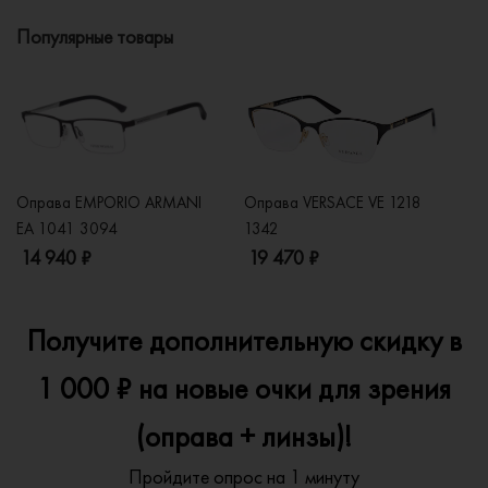
Популярные товары
Оправа EMPORIO ARMANI
Оправа VERSACE VE 1218
Оп
EA 1041 3094
1342
2
14 940 ₽
19 470 ₽
1
Получите дополнительную скидку в
1 000 ₽ на новые очки для зрения
(оправа + линзы)!
Пройдите опрос на 1 минуту