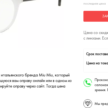
последняя цена
ЗА
Цена со скидк
с линзами. Ес
Cрок поставк
Цена на това
 итальянского бренда Miu Miu, который
Проконс
шуюся вам оправу онлайн или в одном из
салонах
ируйте оправу через сайт. Тогда цена
зрения.
Мы пред