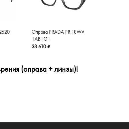
 2620
Оправа PRADA PR 18WV
Оп
1AB1O1
1A
33 610 ₽
32
рения (оправа + линзы)!