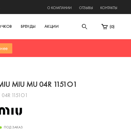
2
О КОМПАНИИ
ОТЗЫВЫ
КОНТАКТЫ
ОЧКОВ
БРЕНДЫ
АКЦИИ
(
0
)
нее
MIU MIU MU 04R 1151O1
 04R 1151O1
ПОД ЗАКАЗ