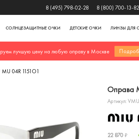
8 (495) 798-02-28
8 (800) 700-13-8
СОЛНЦЕЗАЩИТНЫЕ ОЧКИ
ДЕТСКИЕ ОЧКИ
ЛИНЗЫ ДЛЯ 
Подроб
ируем лучшую цену на любую оправу в Москве
 MU 04R 1151O1
Оправа 
Артикул:
VMU
22 870
₽