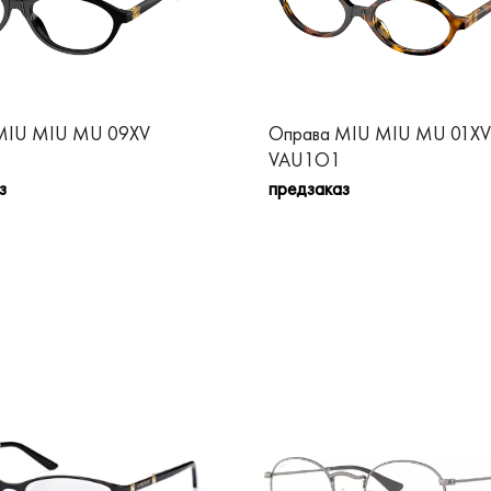
MIU MIU MU 09XV
Оправа MIU MIU MU 01XV
VAU1O1
з
предзаказ