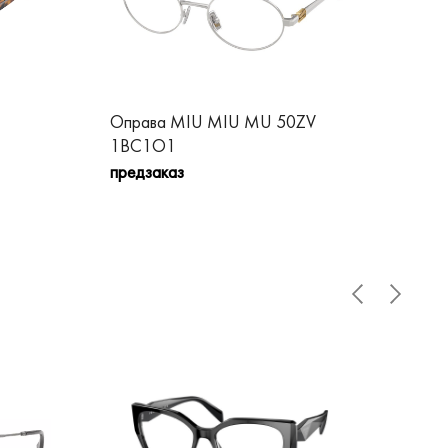
Оправа MIU MIU MU 50ZV
Оп
1BC1O1
5A
предзаказ
пре