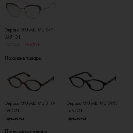
Оправа MIU MIU MU 54P
UA51O1
25 670 ₽
30 200 ₽
Похожие товары:
Оправа MIU MIU MU 01XV
Оправа MIU MIU MU 09XV
О
19P1O1
16K1O1
V
предзаказ
предзаказ
п
Популярные товары