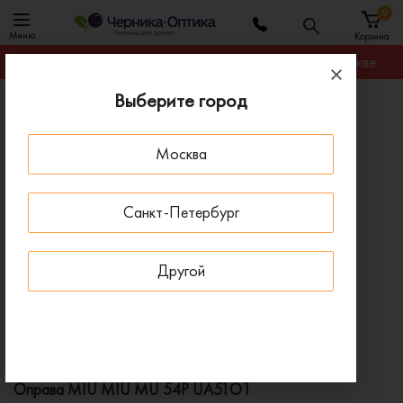
0
Меню
Корзина
Гарантируем лучшую цену на любую оправу в Москве
Выберите город
Главная
Оправы для очков
Оправа MIU MIU MU 54P UA51O1
Москва
ПОД ЗАКАЗ
Санкт-Петербург
Другой
Оправа MIU MIU MU 54P UA51O1