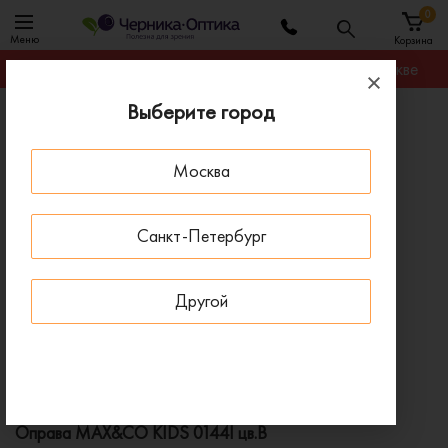
0
Меню
Корзина
Гарантируем лучшую цену на любую оправу в Москве
Выберите город
Главная
Оправы для очков
Оправа MAX&CO KIDS 0144I цв.B
Москва
ПОД ЗАКАЗ
Санкт-Петербург
Другой
Оправа MAX&CO KIDS 0144I цв.B