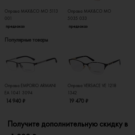
Оправа MAX&CO MO 5113
Оправа MAX&CO MO
О
001
5035 033
5
предзаказ
предзаказ
п
Популярные товары
Оправа EMPORIO ARMANI
Оправа VERSACE VE 1218
Оп
EA 1041 3094
1342
2
14 940 ₽
19 470 ₽
1
Получите дополнительную скидку в