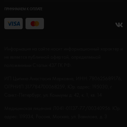
ПРИНИМАЕМ К ОПЛАТЕ
Информация на сайте носит информационный характер и
не является публичной офертой, определяемой
положениями Статьи 437 ГК РФ.
ИП Цыпина Анастасия Марковна, ИНН: 780625689176,
ОГРНИП 317784700068259, Юр. адрес: 195030, г.
Санкт-Петербург, ул. Коммуны д. 42, к. 1, кв. 14
Медицинская лицензия: Л041-01137-77/00340956. Юр.
адрес: 119334, Россия, Москва, ул. Вавилова, д. 3