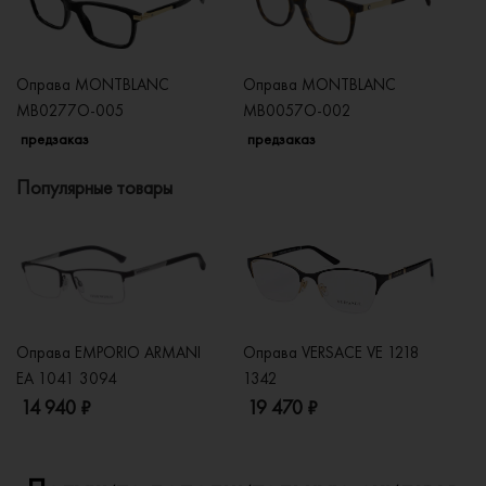
Оправа MONTBLANC
Оправа MONTBLANC
О
MB0277O-005
MB0057O-002
M
предзаказ
предзаказ
п
Популярные товары
Оправа EMPORIO ARMANI
Оправа VERSACE VE 1218
Оп
EA 1041 3094
1342
2
14 940 ₽
19 470 ₽
1