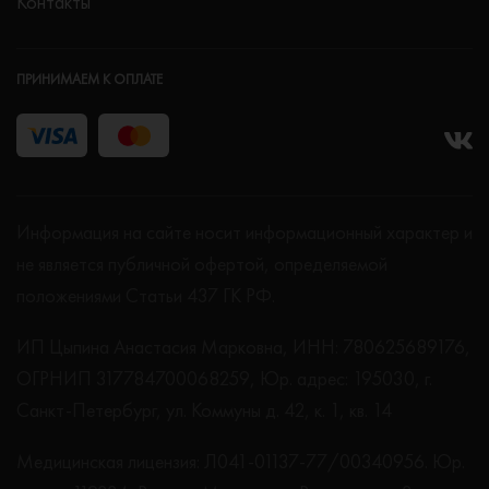
Контакты
ПРИНИМАЕМ К ОПЛАТЕ
Информация на сайте носит информационный характер и
не является публичной офертой, определяемой
положениями Статьи 437 ГК РФ.
ИП Цыпина Анастасия Марковна, ИНН: 780625689176,
ОГРНИП 317784700068259, Юр. адрес: 195030, г.
Санкт-Петербург, ул. Коммуны д. 42, к. 1, кв. 14
Медицинская лицензия: Л041-01137-77/00340956. Юр.