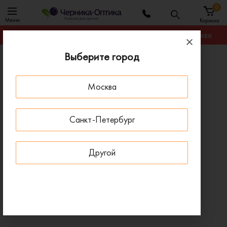
0
Меню
Корзина
Гарантируем лучшую цену на любую оправу в Москве
Выберите город
Главная
Оправы для очков
Оправа MONTBLANC MB0262O-001
Москва
- 30 % ДО 15 АВГУСТА
Санкт-Петербург
Другой