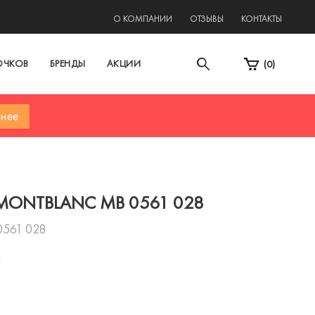
2
О КОМПАНИИ
ОТЗЫВЫ
КОНТАКТЫ
ОЧКОВ
БРЕНДЫ
АКЦИИ
(
0
)
нее
MONTBLANC MB 0561 028
0561 028