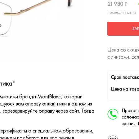
21 980
₽
последняя цена
ЗА
Цена со скидк
с линзами. Ес
Cрок поставк
тика"
Цена на това
многими бренда MontBlanc, который
шуюся вам оправу онлайн или в одном из
 зарезервируйте оправу через сайт. Тогда
Проконс
салонах
зрения.
ертификаты о специальном образовании,
ение и подберут для вас линзы в