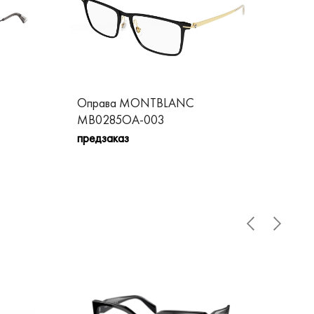
Оправа MONTBLANC
Оп
MB0285OA-003
MB
предзаказ
пре