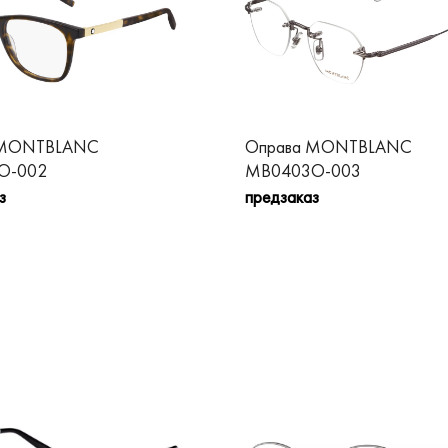
 MONTBLANC
Оправа MONTBLANC
O-002
MB0403O-003
з
предзаказ