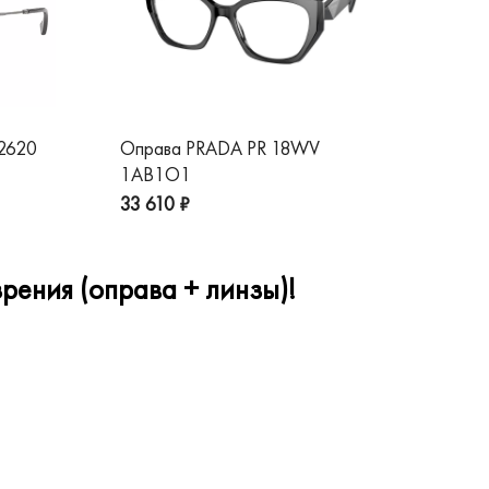
 2620
Оправа PRADA PR 18WV
Оп
1AB1O1
1A
33 610 ₽
32
рения (оправа + линзы)!