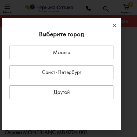
0
Меню
Корзина
Гарантируем лучшую цену на любую оправу в Москве
Выберите город
Главная
Оправы для очков
Оправа MONTBLANC MB 0704 001
Москва
ПОД ЗАКАЗ
Санкт-Петербург
Другой
Оправа MONTBLANC MB 0704 001