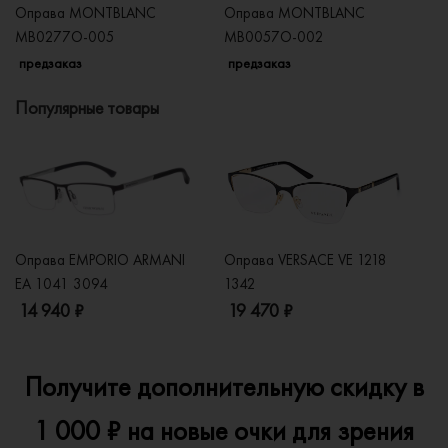
Оправа MONTBLANC
Оправа MONTBLANC
О
MB0277O-005
MB0057O-002
M
предзаказ
предзаказ
п
Популярные товары
Оправа EMPORIO ARMANI
Оправа VERSACE VE 1218
Оп
EA 1041 3094
1342
2
14 940 ₽
19 470 ₽
1
Получите дополнительную скидку в
1 000 ₽ на новые очки для зрения