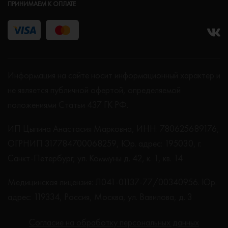
ПРИНИМАЕМ К ОПЛАТЕ
Информация на сайте носит информационный характер и
не является публичной офертой, определяемой
положениями Статьи 437 ГК РФ.
ИП Цыпина Анастасия Марковна, ИНН: 780625689176,
ОГРНИП 317784700068259, Юр. адрес: 195030, г.
Санкт-Петербург, ул. Коммуны д. 42, к. 1, кв. 14
Медицинская лицензия: Л041-01137-77/00340956. Юр.
адрес: 119334, Россия, Москва, ул. Вавилова, д. 3
Согласие на обработку персональных данных