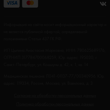
Информация на сайте носит информационный характер и
не является публичной офертой, определяемой
положениями Статьи 437 ГК РФ.
ИП Цыпина Анастасия Марковна, ИНН: 780625689176,
ОГРНИП 317784700068259, Юр. адрес: 195030, г.
Санкт-Петербург, ул. Коммуны д. 42, к. 1, кв. 14
Медицинская лицензия: Л041-01137-77/00340956. Юр.
адрес: 119334, Россия, Москва, ул. Вавилова, д. 3
Согласие на обработку персональных данных
Политика обработки персональных данных