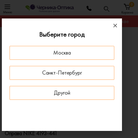
0
Меню
Корзина
Гарантируем лучшую цену на любую оправу в Москве
Выберите город
Главная
Оправы для очков
Оправа NIKE 4193-441
Москва
ПОД ЗАКАЗ
Санкт-Петербург
Другой
Оправа NIKE 4193-441