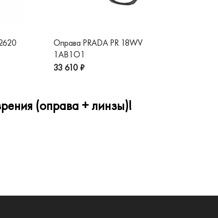
 2620
Оправа PRADA PR 18WV
Оп
1AB1O1
1A
33 610 ₽
32
рения (оправа + линзы)!