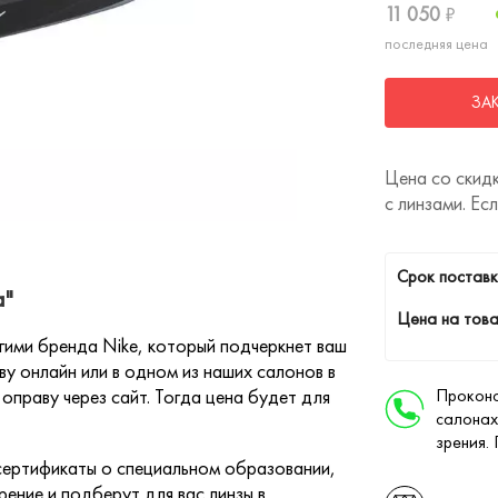
11 050
₽
последняя цена
ЗА
Цена со скидк
с линзами. Ес
Cрок поставк
а"
Цена на това
ими бренда Nike, который подчеркнет ваш
у онлайн или в одном из наших салонов в
оправу через сайт. Тогда цена будет для
Проконс
салонах
зрения.
ертификаты о специальном образовании,
ение и подберут для вас линзы в