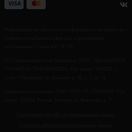
Информация на сайте носит информационный характер и
не является публичной офертой, определяемой
положениями Статьи 437 ГК РФ.
ИП Цыпина Анастасия Марковна, ИНН: 780625689176,
ОГРНИП 317784700068259, Юр. адрес: 195030, г.
Санкт-Петербург, ул. Коммуны д. 42, к. 1, кв. 14
Медицинская лицензия: Л041-01137-77/00340956. Юр.
адрес: 119334, Россия, Москва, ул. Вавилова, д. 3
Согласие на обработку персональных данных
Политика обработки персональных данных