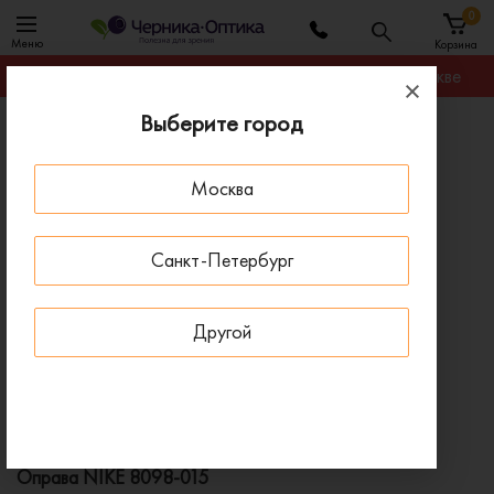
0
Меню
Корзина
Гарантируем лучшую цену на любую оправу в Москве
Выберите город
Главная
Оправы для очков
Оправа NIKE 8098-015
Москва
ПОД ЗАКАЗ
Санкт-Петербург
Другой
Оправа NIKE 8098-015