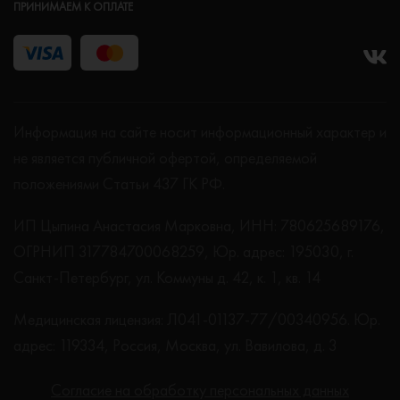
ПРИНИМАЕМ К ОПЛАТЕ
Информация на сайте носит информационный характер и
не является публичной офертой, определяемой
положениями Статьи 437 ГК РФ.
ИП Цыпина Анастасия Марковна, ИНН: 780625689176,
ОГРНИП 317784700068259, Юр. адрес: 195030, г.
Санкт-Петербург, ул. Коммуны д. 42, к. 1, кв. 14
Медицинская лицензия: Л041-01137-77/00340956. Юр.
адрес: 119334, Россия, Москва, ул. Вавилова, д. 3
Согласие на обработку персональных данных