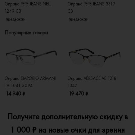
Оправа PEPE JEANS NELL
Оправа PEPE JEANS 3319
Оп
1249 C3
С3
3
предзаказ
предзаказ
п
Популярные товары
Оправа EMPORIO ARMANI
Оправа VERSACE VE 1218
Оп
EA 1041 3094
1342
2
14 940 ₽
19 470 ₽
1
Получите дополнительную скидку в
1 000 ₽ на новые очки для зрения