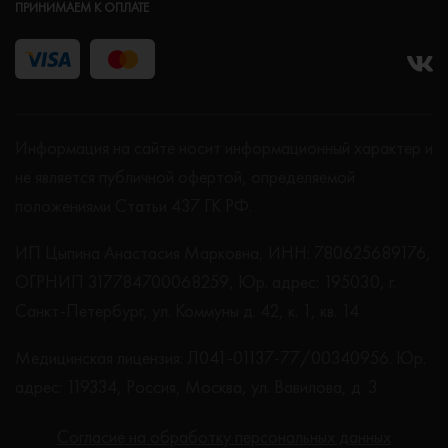
ПРИНИМАЕМ К ОПЛАТЕ
Информация на сайте носит информационный характер и
не является публичной офертой, определяемой
положениями Статьи 437 ГК РФ.
ИП Цыпина Анастасия Марковна, ИНН: 780625689176,
ОГРНИП 317784700068259, Юр. адрес: 195030, г.
Санкт-Петербург, ул. Коммуны д. 42, к. 1, кв. 14
Медицинская лицензия: Л041-01137-77/00340956. Юр.
адрес: 119334, Россия, Москва, ул. Вавилова, д. 3
Согласие на обработку персональных данных