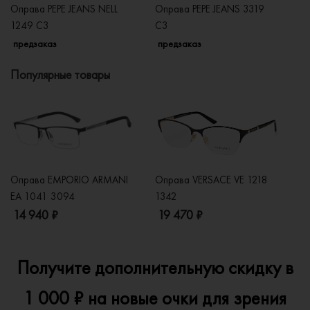
Оправа PEPE JEANS NELL
Оправа PEPE JEANS 3319
Оп
1249 C3
С3
3
предзаказ
предзаказ
п
Популярные товары
Оправа EMPORIO ARMANI
Оправа VERSACE VE 1218
Оп
EA 1041 3094
1342
2
14 940 ₽
19 470 ₽
1
Получите дополнительную скидку в
1 000 ₽ на новые очки для зрения