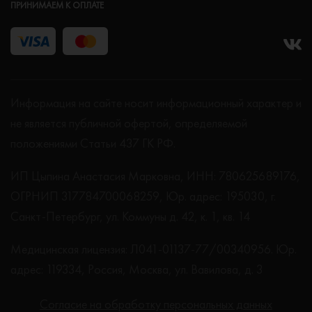
ПРИНИМАЕМ К ОПЛАТЕ
Информация на сайте носит информационный характер и
не является публичной офертой, определяемой
положениями Статьи 437 ГК РФ.
ИП Цыпина Анастасия Марковна, ИНН: 780625689176,
ОГРНИП 317784700068259, Юр. адрес: 195030, г.
Санкт-Петербург, ул. Коммуны д. 42, к. 1, кв. 14
Медицинская лицензия: Л041-01137-77/00340956. Юр.
адрес: 119334, Россия, Москва, ул. Вавилова, д. 3
Согласие на обработку персональных данных