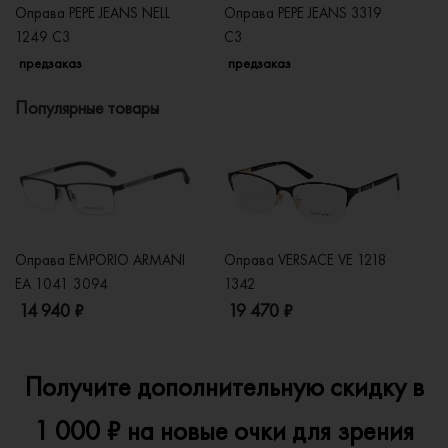
Оправа PEPE JEANS NELL
Оправа PEPE JEANS 3319
Оп
1249 C3
С3
3
предзаказ
предзаказ
п
Популярные товары
Оправа EMPORIO ARMANI
Оправа VERSACE VE 1218
Оп
EA 1041 3094
1342
2
14 940 ₽
19 470 ₽
1
Получите дополнительную скидку в
1 000 ₽ на новые очки для зрения