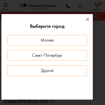
0
Меню
Корзина
Гарантируем лучшую цену на любую оправу в Москве
Выберите город
Главная
Оправы для очков
Оправа PEPE JEANS 3333 C1
Москва
ПОД ЗАКАЗ
Санкт-Петербург
Другой
Оправа PEPE JEANS 3333 C1