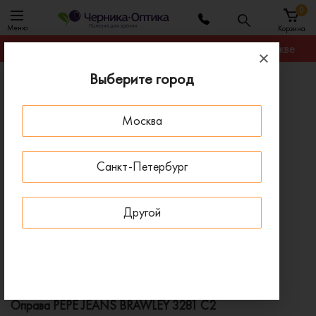
0
Меню
Корзина
Гарантируем лучшую цену на любую оправу в Москве
Выберите город
Главная
Оправы для очков
Оправа PEPE JEANS BRAWLEY 3281 C2
Москва
ПОД ЗАКАЗ
Санкт-Петербург
Другой
Оправа PEPE JEANS BRAWLEY 3281 C2