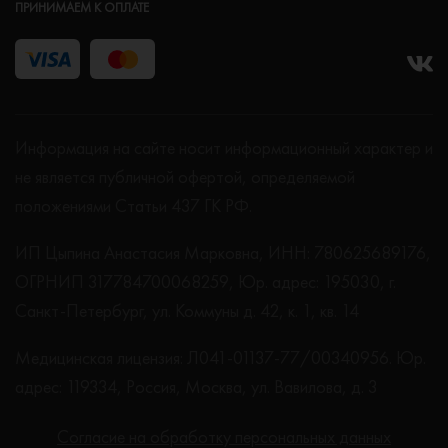
ПРИНИМАЕМ К ОПЛАТЕ
Информация на сайте носит информационный характер и
не является публичной офертой, определяемой
положениями Статьи 437 ГК РФ.
ИП Цыпина Анастасия Марковна, ИНН: 780625689176,
ОГРНИП 317784700068259, Юр. адрес: 195030, г.
Санкт-Петербург, ул. Коммуны д. 42, к. 1, кв. 14
Медицинская лицензия: Л041-01137-77/00340956. Юр.
адрес: 119334, Россия, Москва, ул. Вавилова, д. 3
Согласие на обработку персональных данных