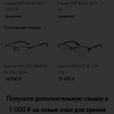
Оправа PEPE JEANS NELL
Оправа PEPE JEANS 3319
Оп
1249 C3
С3
3
предзаказ
предзаказ
п
Популярные товары
Оправа EMPORIO ARMANI
Оправа VERSACE VE 1218
Оп
EA 1041 3094
1342
2
14 940 ₽
19 470 ₽
1
Получите дополнительную скидку в
1 000 ₽ на новые очки для зрения