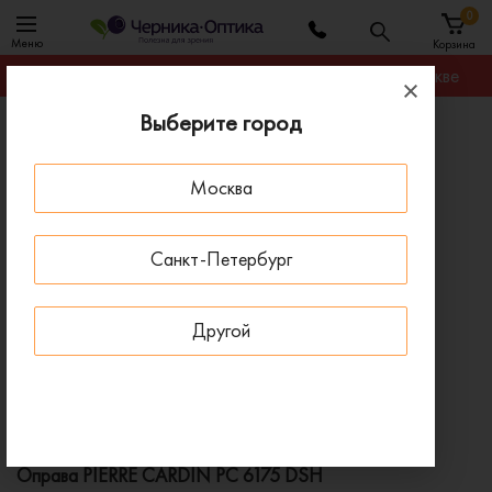
0
Меню
Корзина
Гарантируем лучшую цену на любую оправу в Москве
Выберите город
Главная
Оправы для очков
Оправа PIERRE CARDIN PC 6175 DSH
Москва
ПОД ЗАКАЗ
Санкт-Петербург
Другой
Оправа PIERRE CARDIN PC 6175 DSH