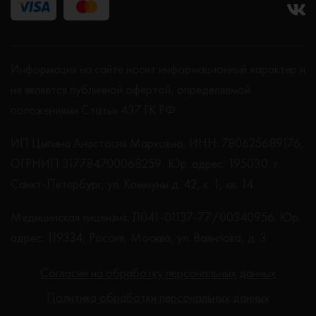
Информация на сайте носит информационный характер и
не является публичной офертой, определяемой
положениями Статьи 437 ГК РФ.
ИП Цыпина Анастасия Марковна, ИНН: 780625689176,
ОГРНИП 317784700068259, Юр. адрес: 195030, г.
Санкт-Петербург, ул. Коммуны д. 42, к. 1, кв. 14
Медицинская лицензия: Л041-01137-77/00340956. Юр.
адрес: 119334, Россия, Москва, ул. Вавилова, д. 3
Согласие на обработку персональных данных
Политика обработки персональных данных