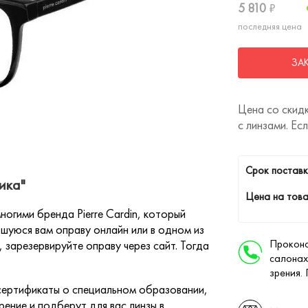
5 810
₽
последняя цена
ЗА
Цена со скидк
с линзами. Ес
Cрок поставк
ика"
Цена на това
огими бренда Pierre Cardin, который
шуюся вам оправу онлайн или в одном из
Проконс
 зарезервируйте оправу через сайт. Тогда
салонах
зрения.
ертификаты о специальном образовании,
ение и подберут для вас линзы в