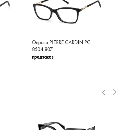
Оправа PIERRE CARDIN PC
Оп
8504 807
00
предзаказ
пре