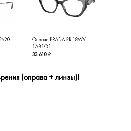
 2620
Оправа PRADA PR 18WV
Оп
1AB1O1
1A
33 610 ₽
32
рения (оправа + линзы)!