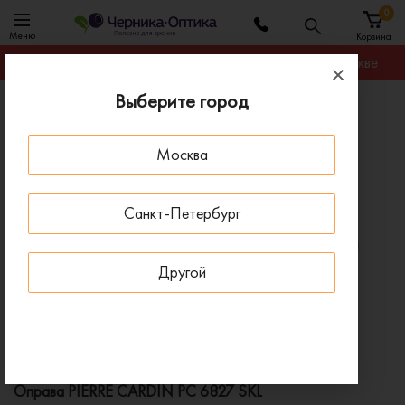
0
Меню
Корзина
Гарантируем лучшую цену на любую оправу в Москве
Выберите город
Главная
Оправы для очков
Оправа PIERRE CARDIN PC 6827 SKL
Москва
ПОД ЗАКАЗ
Санкт-Петербург
Другой
Оправа PIERRE CARDIN PC 6827 SKL