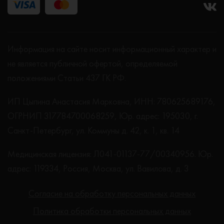
Информация на сайте носит информационный характер и
не является публичной офертой, определяемой
положениями Статьи 437 ГК РФ.
ИП Цыпина Анастасия Марковна, ИНН: 780625689176,
ОГРНИП 317784700068259, Юр. адрес: 195030, г.
Санкт-Петербург, ул. Коммуны д. 42, к. 1, кв. 14
Медицинская лицензия: Л041-01137-77/00340956. Юр.
адрес: 119334, Россия, Москва, ул. Вавилова, д. 3
Согласие на обработку персональных данных
Политика обработки персональных данных