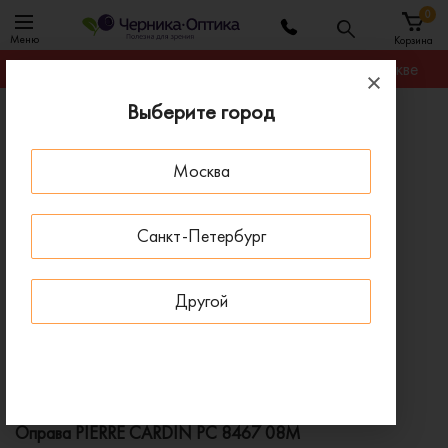
0
Меню
Корзина
Гарантируем лучшую цену на любую оправу в Москве
Выберите город
Главная
Оправы для очков
Оправа PIERRE CARDIN PC 8467 08M
Москва
ПОД ЗАКАЗ
Санкт-Петербург
Другой
Оправа PIERRE CARDIN PC 8467 08M