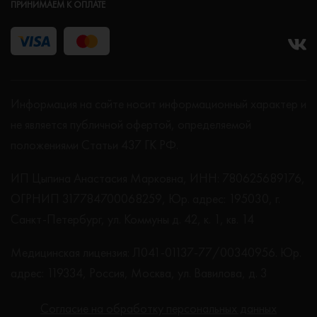
ПРИНИМАЕМ К ОПЛАТЕ
Информация на сайте носит информационный характер и
не является публичной офертой, определяемой
положениями Статьи 437 ГК РФ.
ИП Цыпина Анастасия Марковна, ИНН: 780625689176,
ОГРНИП 317784700068259, Юр. адрес: 195030, г.
Санкт-Петербург, ул. Коммуны д. 42, к. 1, кв. 14
Медицинская лицензия: Л041-01137-77/00340956. Юр.
адрес: 119334, Россия, Москва, ул. Вавилова, д. 3
Согласие на обработку персональных данных