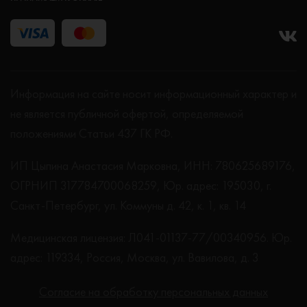
Информация на сайте носит информационный характер и
не является публичной офертой, определяемой
положениями Статьи 437 ГК РФ.
ИП Цыпина Анастасия Марковна, ИНН: 780625689176,
ОГРНИП 317784700068259, Юр. адрес: 195030, г.
Санкт-Петербург, ул. Коммуны д. 42, к. 1, кв. 14
Медицинская лицензия: Л041-01137-77/00340956. Юр.
адрес: 119334, Россия, Москва, ул. Вавилова, д. 3
Согласие на обработку персональных данных