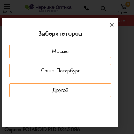
0
Меню
Корзина
Гарантируем лучшую цену на любую оправу в Москве
Выберите город
Главная
Оправы для очков
Оправа POLAROID PLD D345 086
Москва
ПОД ЗАКАЗ
Санкт-Петербург
Другой
Оправа POLAROID PLD D345 086