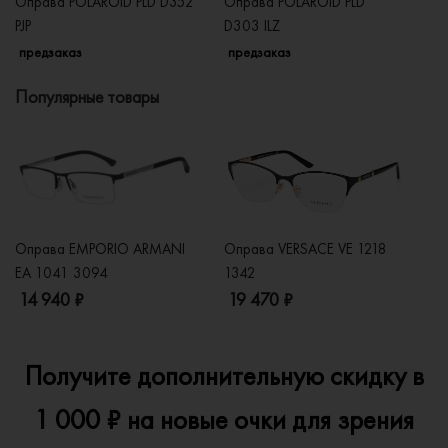
Оправа POLAROID PLD D352
Оправа POLAROID PLD
Оп
PJP
D303 ILZ
D
предзаказ
предзаказ
п
Популярные товары
Оправа EMPORIO ARMANI
Оправа VERSACE VE 1218
Оп
EA 1041 3094
1342
2
14 940 ₽
19 470 ₽
1
Получите дополнительную скидку в
1 000 ₽ на новые очки для зрения