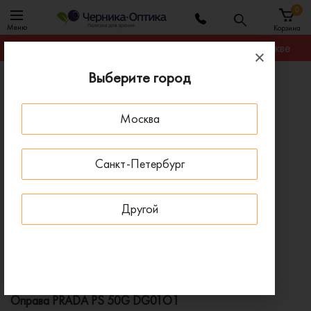
0
Меню
Корзина
Гарантируем лучшую цену на любую оправу в Москве
Выберите город
Главная
Оправы для очков
Оправа PRADA PS 50G DG01O1
Москва
ПОД ЗАКАЗ
Санкт-Петербург
Другой
Оправа PRADA PS 50G DG01O1