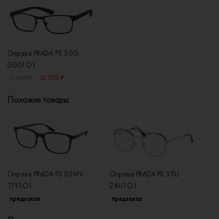
Оправа PRADA PS 50G
DG01O1
15 750 ₽
21 000 ₽
Похожие товары:
Оправа PRADA PS 05MV
Оправа PRADA PR 55U
Оп
TFY1O1
2AU1O1
1
предзаказ
предзаказ
п