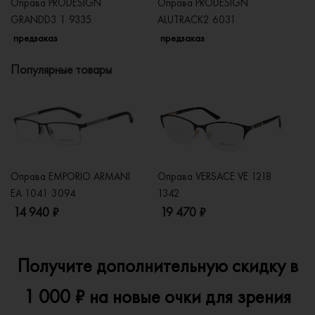
Оправа PRODESIGN
Оправа PRODESIGN
Оп
GRANDD3 1 9335
ALUTRACK2 6031
9
предзаказ
предзаказ
п
Популярные товары
Оправа EMPORIO ARMANI
Оправа VERSACE VE 1218
Оп
EA 1041 3094
1342
2
14 940 ₽
19 470 ₽
1
Получите дополнительную скидку в
1 000 ₽ на новые очки для зрения