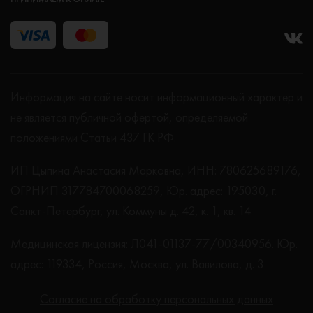
Информация на сайте носит информационный характер и
не является публичной офертой, определяемой
положениями Статьи 437 ГК РФ.
ИП Цыпина Анастасия Марковна, ИНН: 780625689176,
ОГРНИП 317784700068259, Юр. адрес: 195030, г.
Санкт-Петербург, ул. Коммуны д. 42, к. 1, кв. 14
Медицинская лицензия: Л041-01137-77/00340956. Юр.
адрес: 119334, Россия, Москва, ул. Вавилова, д. 3
Согласие на обработку персональных данных