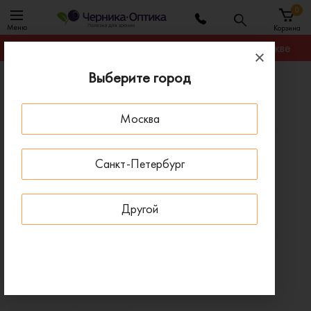
0
Меню
Корзина
Гарантируем лучшую цену на любую оправу в Москве
Выберите город
Главная
Оправы для очков
Оправа PRODESIGN 4756 6032
Москва
ПОД ЗАКАЗ
Санкт-Петербург
Другой
Оправа PRODESIGN 4756 6032
Артикул:
4756 6032