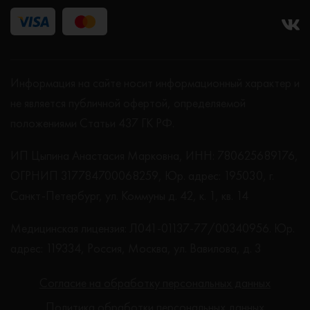
Информация на сайте носит информационный характер и
не является публичной офертой, определяемой
положениями Статьи 437 ГК РФ.
ИП Цыпина Анастасия Марковна, ИНН: 780625689176,
ОГРНИП 317784700068259, Юр. адрес: 195030, г.
Санкт-Петербург, ул. Коммуны д. 42, к. 1, кв. 14
Медицинская лицензия: Л041-01137-77/00340956. Юр.
адрес: 119334, Россия, Москва, ул. Вавилова, д. 3
Согласие на обработку персональных данных
Политика обработки персональных данных