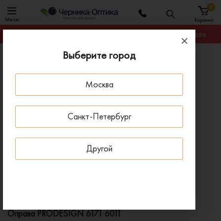
0
Меню
Корзина
Гарантируем лучшую цену на любую оправу в Москве
Выберите город
Главная
Оправы для очков
Оправа PRODESIGN 6171 6011
Москва
ПОД ЗАКАЗ
Санкт-Петербург
Другой
Оправа PRODESIGN 6171 6011