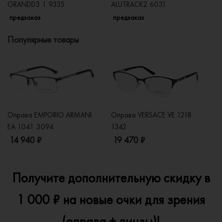
GRANDD3 1 9335
ALUTRACK2 6031
9
предзаказ
предзаказ
п
Популярные товары
Оправа EMPORIO ARMANI
Оправа VERSACE VE 1218
Оп
EA 1041 3094
1342
2
14 940 ₽
19 470 ₽
1
Получите дополнительную скидку в
1 000 ₽ на новые очки для зрения
(оправа + линзы)!