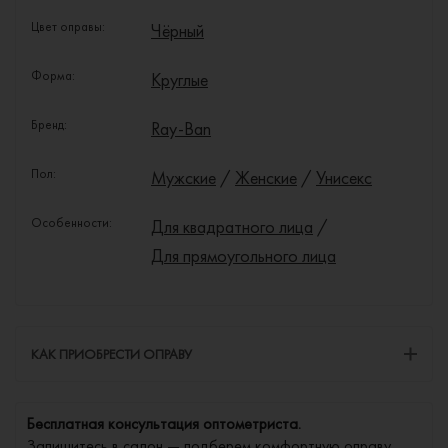
Цвет оправы:
Чёрный
Форма:
Круглые
Бренд:
Ray-Ban
Пол:
Мужские
/
Женские
/
Унисекс
Особенности:
Для квадратного лица
/
Для прямоугольного лица
КАК ПРИОБРЕСТИ ОПРАВУ
Бесплатная консультация оптометриста.
Запишитесь в салон — подберем комфортную оправу