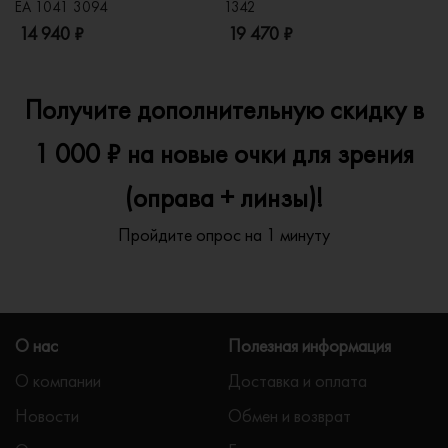
EA 1041 3094
1342
2
14 940 ₽
19 470 ₽
1
Получите дополнительную скидку в
1 000 ₽ на новые очки для зрения
(оправа + линзы)!
Пройдите опрос на 1 минуту
О нас
Полезная информация
О компании
Доставка и оплата
Новости
Обмен и возврат