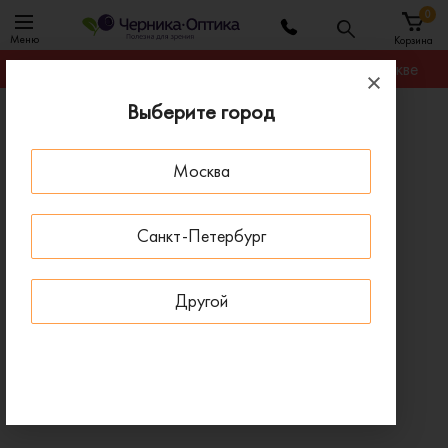
0
Меню
Корзина
Гарантируем лучшую цену на любую оправу в Москве
Выберите город
Главная
Оправы для очков
Оправа Ray-Ban RX 3947V 2509
Москва
СКИДКИ НА ЛИНЗЫ ДО 30%
- 30 % ДО 15 АВГУСТА
Санкт-Петербург
Другой