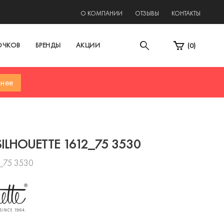
2
О КОМПАНИИ
ОТЗЫВЫ
КОНТАКТЫ
ОЧКОВ
БРЕНДЫ
АКЦИИ
(
0
)
нее
SILHOUETTE 1612_75 3530
_75 3530