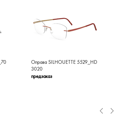
_70
Оправа SILHOUETTE 5529_HD
Оп
3020
пре
предзаказ