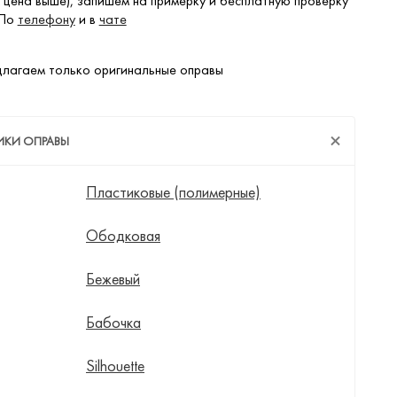
 цена выше), запишем на примерку и бесплатную проверку
 По
телефону
и в
чате
лагаем только оригинальные оправы
ИКИ ОПРАВЫ
Пластиковые (полимерные)
Ободковая
Бежевый
Бабочка
Silhouette