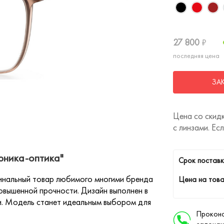
27 800
₽
последняя цена
ЗА
Цена со скидк
с линзами. Ес
рника-оптика"
Cрок поставк
гинальный товар любимого многими бренда
Цена на това
 повышенной прочности. Дизайн выполнен в
и. Модель станет идеальным выбором для
Проконс