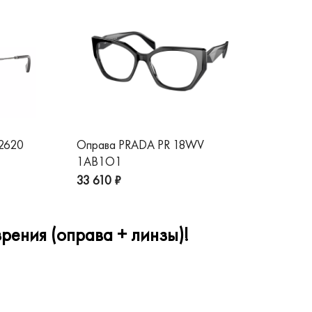
 2620
Оправа PRADA PR 18WV
Оп
1AB1O1
1A
33 610 ₽
32
рения (оправа + линзы)!