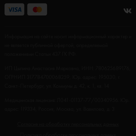
Информация на сайте носит информационный характер и
не является публичной офертой, определяемой
положениями Статьи 437 ГК РФ.
ИП Цыпина Анастасия Марковна, ИНН: 780625689176,
ОГРНИП 317784700068259, Юр. адрес: 195030, г.
Санкт-Петербург, ул. Коммуны д. 42, к. 1, кв. 14
Медицинская лицензия: Л041-01137-77/00340956. Юр.
адрес: 119334, Россия, Москва, ул. Вавилова, д. 3
Согласие на обработку персональных данных
Политика обработки персональных данных