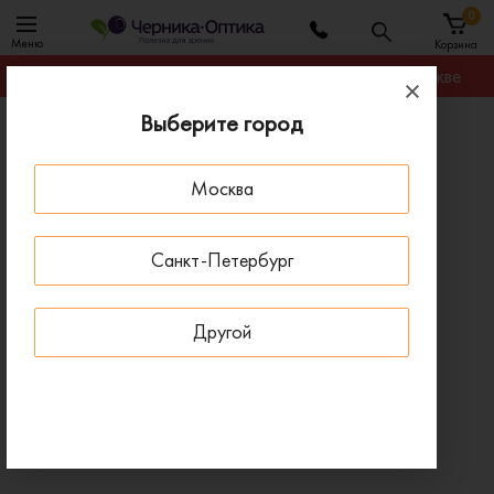
0
Меню
Корзина
Гарантируем лучшую цену на любую оправу в Москве
Выберите город
Главная
Оправы для очков
Оправа SILHOUETTE 5536_II 7000
Москва
СКИДКИ НА ЛИНЗЫ ДО 30%
- 20 % ДО 15 АВГУСТА
Санкт-Петербург
Другой