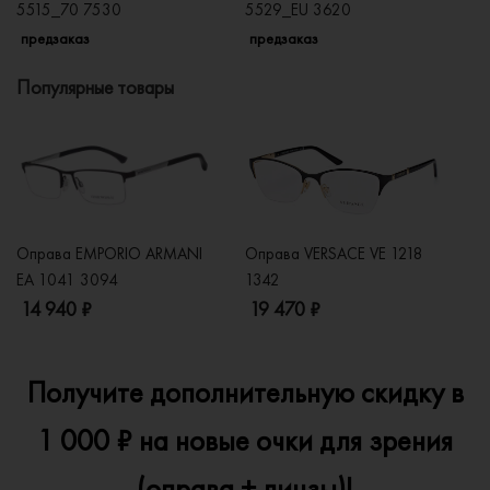
5515_70 7530
5529_EU 3620
5
предзаказ
предзаказ
п
Популярные товары
Оправа EMPORIO ARMANI
Оправа VERSACE VE 1218
Оп
EA 1041 3094
1342
2
14 940 ₽
19 470 ₽
1
Получите дополнительную скидку в
1 000 ₽ на новые очки для зрения
(оправа + линзы)!