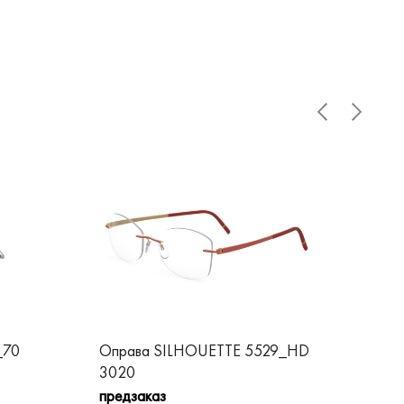
_70
Оправа SILHOUETTE 5529_HD
Оп
3020
пре
предзаказ