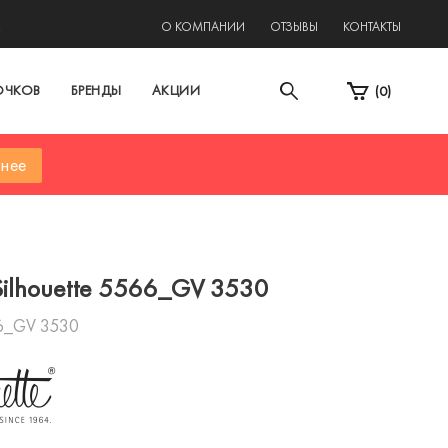
2
О КОМПАНИИ
ОТЗЫВЫ
КОНТАКТЫ
ОЧКОВ
БРЕНДЫ
АКЦИИ
(
0
)
нее
ilhouette 5566_GV 3530
6_GV 3530