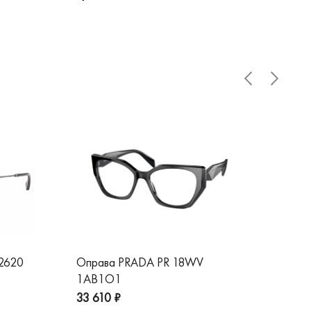
 2620
Оправа PRADA PR 18WV
Оп
1AB1O1
1A
33 610 ₽
32