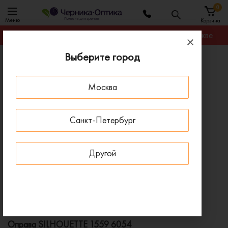
0
Меню
Корзина
Гарантируем лучшую цену на любую оправу в Москве
Выберите город
Главная
Оправы для очков
Оправа SILHOUETTE 1559 6054
Москва
ПОД ЗАКАЗ
Санкт-Петербург
Другой
Оправа SILHOUETTE 1559 6054