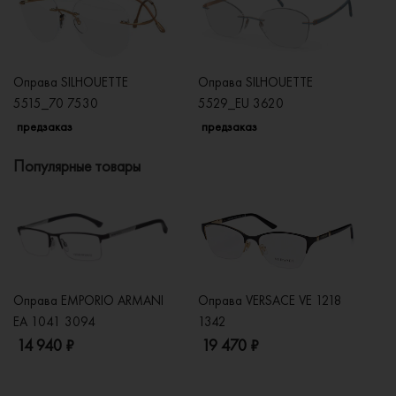
Оправа SILHOUETTE
Оправа SILHOUETTE
О
5515_70 7530
5529_EU 3620
5
предзаказ
предзаказ
п
Популярные товары
Оправа EMPORIO ARMANI
Оправа VERSACE VE 1218
Оп
EA 1041 3094
1342
2
14 940 ₽
19 470 ₽
1