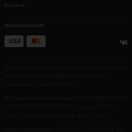
Контакты
ПРИНИМАЕМ К ОПЛАТЕ
Информация на сайте носит информационный характер и
не является публичной офертой, определяемой
положениями Статьи 437 ГК РФ.
ИП Цыпина Анастасия Марковна, ИНН: 780625689176,
ОГРНИП 317784700068259, Юр. адрес: 195030, г.
Санкт-Петербург, ул. Коммуны д. 42, к. 1, кв. 14
Медицинская лицензия: Л041-01137-77/00340956. Юр.