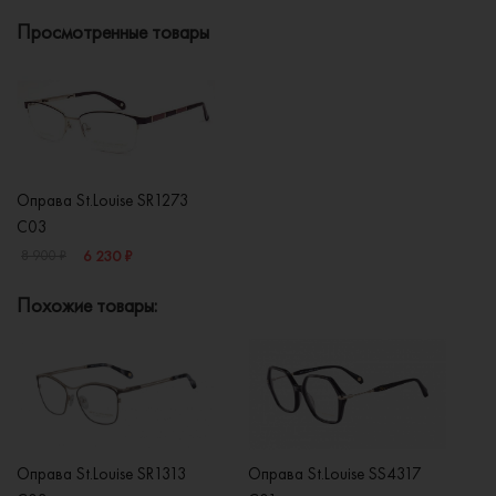
Просмотренные товары
Оправа St.Louise SR1273
C03
6 230 ₽
8 900 ₽
Похожие товары:
Оправа St.Louise SR1313
Оправа St.Louise SS4317
Оп