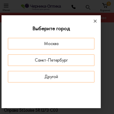
0
Меню
Корзина
Гарантируем лучшую цену на любую оправу в Москве
Выберите город
Главная
Оправы для очков
Оправа St.Louise SR1273 C03
Москва
ПОД ЗАКАЗ
Санкт-Петербург
Другой
Оправа St.Louise SR1273 C03