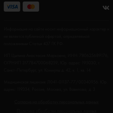
Информация на сайте носит информационный характер и
не является публичной офертой, определяемой
положениями Статьи 437 ГК РФ.
ИП Цыпина Анастасия Марковна, ИНН: 780625689176,
ОГРНИП 317784700068259, Юр. адрес: 195030, г.
Санкт-Петербург, ул. Коммуны д. 42, к. 1, кв. 14
Медицинская лицензия: Л041-01137-77/00340956. Юр.
адрес: 119334, Россия, Москва, ул. Вавилова, д. 3
Согласие на обработку персональных данных
Политика обработки персональных данных