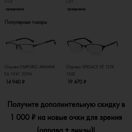
C03
C01
C
предзаказ
предзаказ
п
Популярные товары
Оправа EMPORIO ARMANI
Оправа VERSACE VE 1218
Оп
EA 1041 3094
1342
2
14 940 ₽
19 470 ₽
1
Получите дополнительную скидку в
1 000 ₽ на новые очки для зрения
(оправа + линзы)!