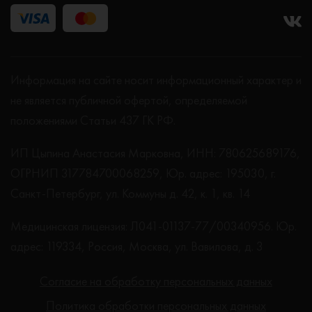
Информация на сайте носит информационный характер и
не является публичной офертой, определяемой
положениями Статьи 437 ГК РФ.
ИП Цыпина Анастасия Марковна, ИНН: 780625689176,
ОГРНИП 317784700068259, Юр. адрес: 195030, г.
Санкт-Петербург, ул. Коммуны д. 42, к. 1, кв. 14
Медицинская лицензия: Л041-01137-77/00340956. Юр.
адрес: 119334, Россия, Москва, ул. Вавилова, д. 3
Согласие на обработку персональных данных
Политика обработки персональных данных