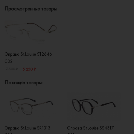
Просмотренные товары
Оправа St.Louise ST2646
C02
5 250 ₽
7 500 ₽
Похожие товары:
Оправа St.Louise SR1313
Оправа St.Louise SS4317
Оп