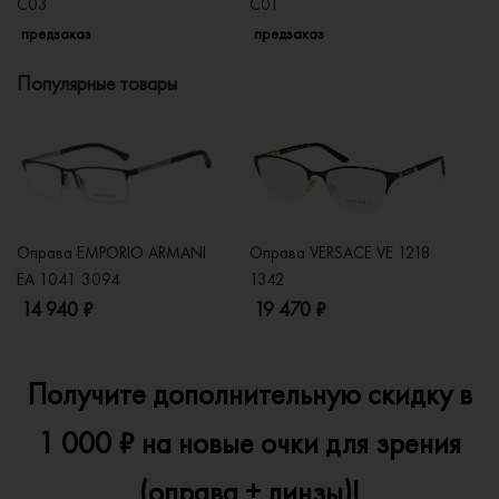
C03
C01
C
предзаказ
предзаказ
п
Популярные товары
Оправа EMPORIO ARMANI
Оправа VERSACE VE 1218
Оп
EA 1041 3094
1342
2
14 940 ₽
19 470 ₽
1
Получите дополнительную скидку в
1 000 ₽ на новые очки для зрения
(оправа + линзы)!