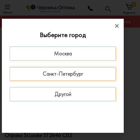
0
Меню
Корзина
Гарантируем лучшую цену на любую оправу в Москве
Выберите город
Главная
Оправы для очков
Оправа St.Louise ST2646 C02
Москва
ПОД ЗАКАЗ
Санкт-Петербург
Другой
Оправа St.Louise ST2646 C02