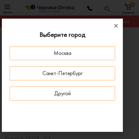
0
Меню
Корзина
Гарантируем лучшую цену на любую оправу в Москве
Выберите город
Главная
Оправы для очков
Оправа SWING TR378, 193
Москва
ПОД ЗАКАЗ
Санкт-Петербург
Другой
Оправа SWING TR378, 193
Артикул:
TR378, 193