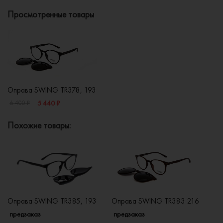
Просмотренные товары
Оправа SWING TR378, 193
5 440 ₽
6 400 ₽
Похожие товары:
Оправа SWING TR385, 193
Оправа SWING TR383 216
О
предзаказ
предзаказ
п