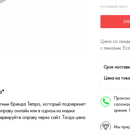
последняя цена
ЗА
Цена со скидк
с линзами. Ес
Cрок поставк
Цена на това
а"
Проконс
гими бренда Tempo, который подчеркнет
салонах
праву онлайн или в одном из наших
зрения.
ервируйте оправу через сайт. Тогда цена
Мы пред