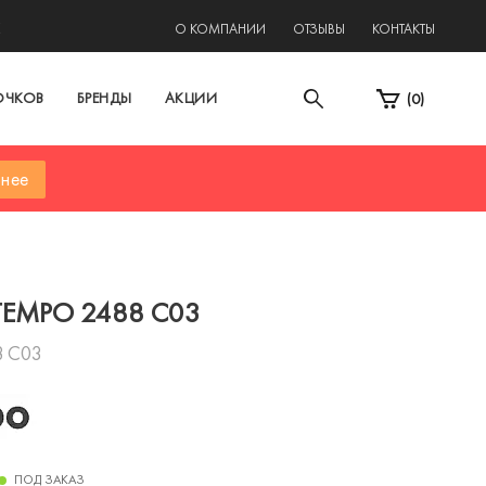
2
О КОМПАНИИ
ОТЗЫВЫ
КОНТАКТЫ
ОЧКОВ
БРЕНДЫ
АКЦИИ
(
0
)
нее
TEMPO 2488 С03
8 С03
ПОД ЗАКАЗ