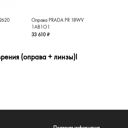
 2620
Оправа PRADA PR 18WV
Оп
1AB1O1
1A
33 610 ₽
32
рения (оправа + линзы)!
Полезная информация