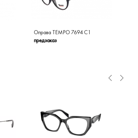
Оправа TEMPO 7694 C1
Оп
предзаказ
пре