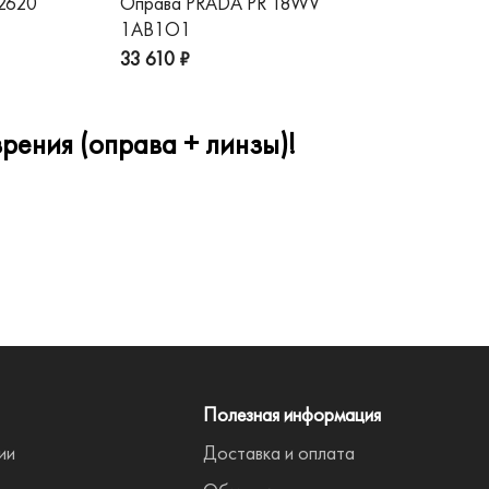
 2620
Оправа PRADA PR 18WV
Оп
1AB1O1
1A
33 610 ₽
32
рения (оправа + линзы)!
Полезная информация
ии
Доставка и оплата