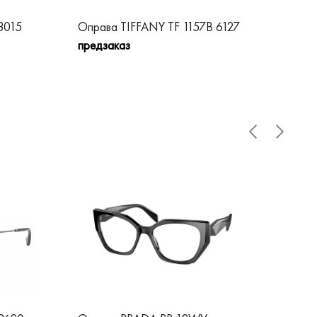
8015
Оправа TIFFANY TF 1157B 6127
Опр
предзаказ
пре