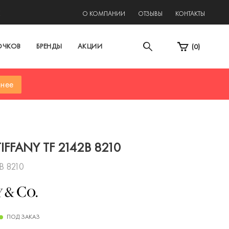
2
О КОМПАНИИ
ОТЗЫВЫ
КОНТАКТЫ
ОЧКОВ
БРЕНДЫ
АКЦИИ
(
0
)
нее
IFFANY TF 2142B 8210
B 8210
ПОД ЗАКАЗ