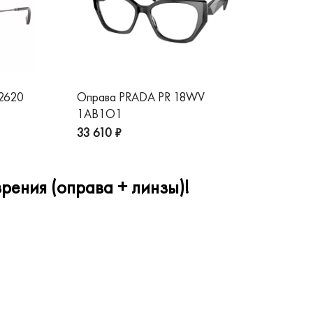
 2620
Оправа PRADA PR 18WV
Оп
1AB1O1
1A
33 610 ₽
32
рения (оправа + линзы)!