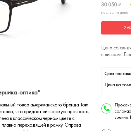
30 050
₽
последняя цена
ЗА
Цена со скидк
с линзами. Ес
Cрок поставк
Цена на това
ерника-оптика"
нальный товар американского бренда Tom
Проконс
еталла, что придает ей высокую прочность,
салонах
зрения.
ена в классическом черном цвете с
, плавно переходящей в рамку. Оправа