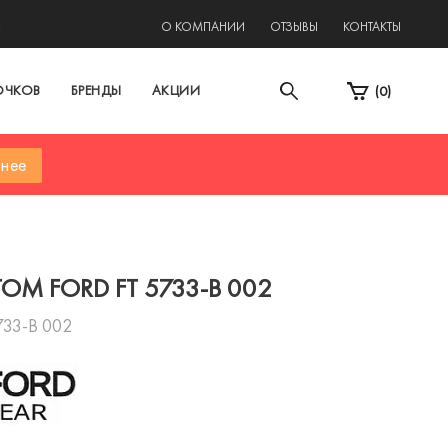
2
О КОМПАНИИ
ОТЗЫВЫ
КОНТАКТЫ
ОЧКОВ
БРЕНДЫ
АКЦИИ
(
0
)
нее
TOM FORD FT 5733-B 002
733-B 002