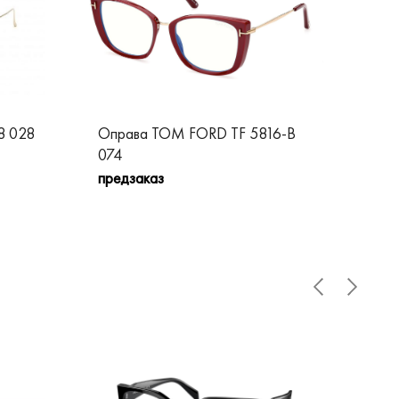
8 028
Оправа TOM FORD TF 5816-B
Оп
074
05
предзаказ
пре