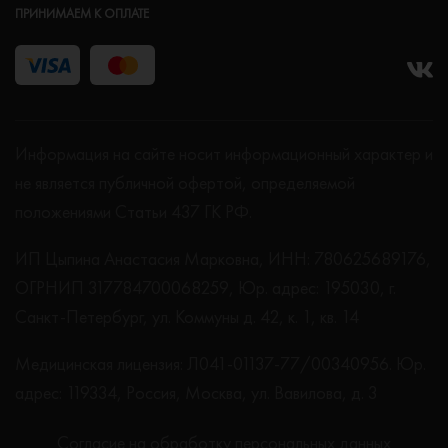
ПРИНИМАЕМ К ОПЛАТЕ
Информация на сайте носит информационный характер и
не является публичной офертой, определяемой
положениями Статьи 437 ГК РФ.
ИП Цыпина Анастасия Марковна, ИНН: 780625689176,
ОГРНИП 317784700068259, Юр. адрес: 195030, г.
Санкт-Петербург, ул. Коммуны д. 42, к. 1, кв. 14
Медицинская лицензия: Л041-01137-77/00340956. Юр.
адрес: 119334, Россия, Москва, ул. Вавилова, д. 3
Согласие на обработку персональных данных