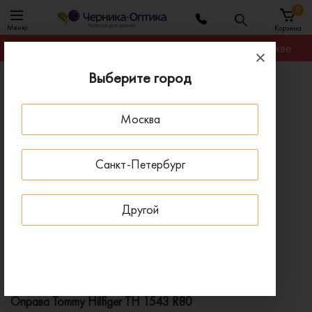
0
Меню
Корзина
Гарантируем лучшую цену на любую оправу в Москве
Выберите город
Главная
Оправы для очков
Оправа Tommy Hilfiger TH 1543 R80
Москва
ПОД ЗАКАЗ
Санкт-Петербург
Другой
Оправа Tommy Hilfiger TH 1543 R80