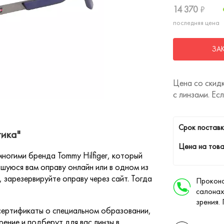
14 370
₽
последняя цена
ЗА
Цена со скидк
с линзами. Ес
Cрок поставк
тика"
Цена на това
ногими бренда Tommy Hilfiger, который
шуюся вам оправу онлайн или в одном из
 зарезервируйте оправу через сайт. Тогда
Проконс
салонах
зрения.
ертификаты о специальном образовании,
ение и подберут для вас линзы в