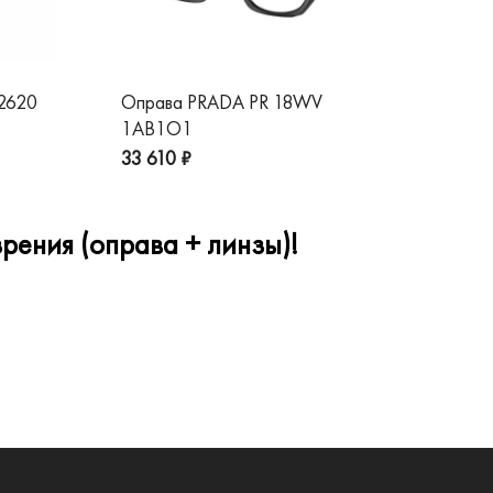
 2620
Оправа PRADA PR 18WV
Оп
1AB1O1
1A
33 610 ₽
32
рения (оправа + линзы)!