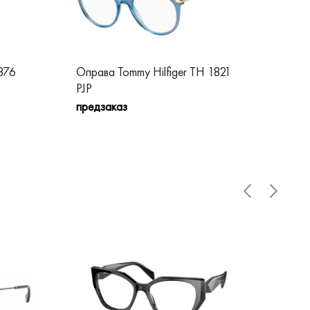
876
Оправа Tommy Hilfiger TH 1821
Опр
PJP
90
предзаказ
пре