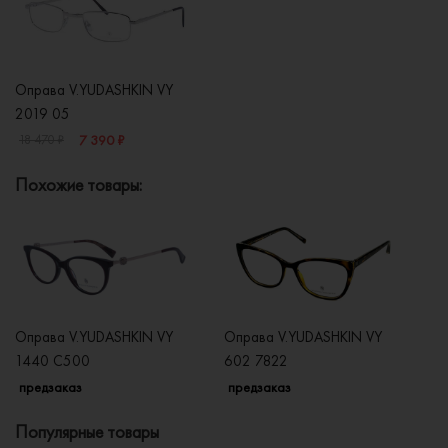
Оправа V.YUDASHKIN VY
2019 05
7 390 ₽
18 470 ₽
Похожие товары:
Оправа V.YUDASHKIN VY
Оправа V.YUDASHKIN VY
О
1440 C500
602 7822
1
предзаказ
предзаказ
п
Популярные товары