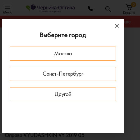
0
Меню
Корзина
Гарантируем лучшую цену на любую оправу в Москве
Выберите город
Главная
Оправы для очков
Оправа V.YUDASHKIN VY 2019 05
Москва
SALE 60 % ДО 15 АВГУСТА
Санкт-Петербург
Другой
Оправа V.YUDASHKIN VY 2019 05