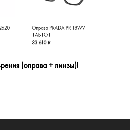
 2620
Оправа PRADA PR 18WV
Оп
1AB1O1
1A
33 610 ₽
32
рения (оправа + линзы)!