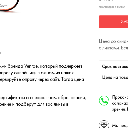
последняя цена
ЗА
Цена со скидк
с линзами. Ес
"
ими бренда Ventoe, который подчеркнет
Cрок поставк
праву онлайн или в одном из наших
Цена на това
ервируйте оправу через сайт. Тогда цена
Проконс
ертификаты о специальном образовании,
салонах
ение и подберут для вас линзы в
зрения.
Мы пред