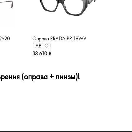
 2620
Оправа PRADA PR 18WV
Оп
1AB1O1
1A
33 610 ₽
32
рения (оправа + линзы)!