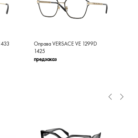
1433
Оправа VERSACE VE 1299D
Оп
1425
пре
предзаказ