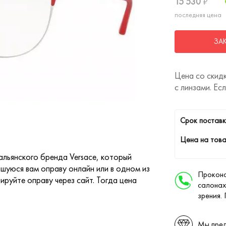
15 530
₽
последняя цена
ЗА
Цена со скидк
с линзами. Ес
Cрок поставк
Цена на това
альянского бренда Versace, который
шуюся вам оправу онлайн или в одном из
Проконс
ируйте оправу через сайт. Тогда цена
салонах
зрения.
Мы пред