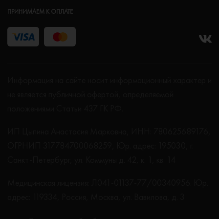
ПРИНИМАЕМ К ОПЛАТЕ
Информация на сайте носит информационный характер и
не является публичной офертой, определяемой
положениями Статьи 437 ГК РФ.
ИП Цыпина Анастасия Марковна, ИНН: 780625689176,
ОГРНИП 317784700068259, Юр. адрес: 195030, г.
Санкт-Петербург, ул. Коммуны д. 42, к. 1, кв. 14
Медицинская лицензия: Л041-01137-77/00340956. Юр.
адрес: 119334, Россия, Москва, ул. Вавилова, д. 3