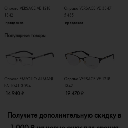
Оправа VERSACE VE 1218
Оправа VERSACE VE 3347
О
1342
5435
1
предзаказ
предзаказ
п
Популярные товары
Оправа EMPORIO ARMANI
Оправа VERSACE VE 1218
Оп
EA 1041 3094
1342
2
14 940 ₽
19 470 ₽
1
Получите дополнительную скидку в
1 000 ₽ на новые очки для зрения