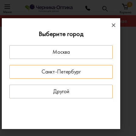
0
Меню
Корзина
Гарантируем лучшую цену на любую оправу в Москве
Выберите город
Главная
Оправы для очков
Оправа VERSACE VE 1271 1433
Москва
- 22 % ДО 15 АВГУСТА
Санкт-Петербург
Другой