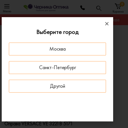
0
Меню
Корзина
Гарантируем лучшую цену на любую оправу в Москве
Выберите город
Главная
Оправы для очков
Оправа VERSACE VE 3221B 5171
Москва
ПОД ЗАКАЗ
Санкт-Петербург
Другой
Оправа VERSACE VE 3221B 5171