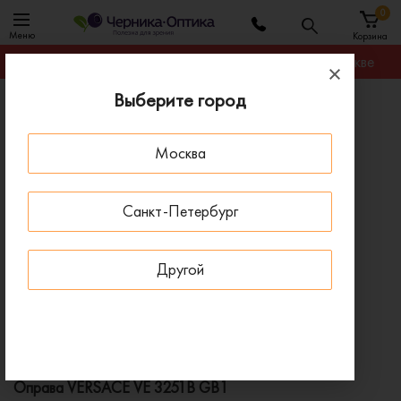
0
Меню
Корзина
Гарантируем лучшую цену на любую оправу в Москве
Выберите город
Главная
Оправы для очков
Оправа VERSACE VE 3251B GB1
Москва
ПОД ЗАКАЗ
Санкт-Петербург
Другой
Оправа VERSACE VE 3251B GB1